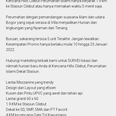
Kencana Hills Cilebut Perumahan Islami hanya berjarak 1.9 km
ke Stasiun Cilebut atau hanya memakan waktu 5 menit saja.
Perumahan dengan pemandangan suasana Alam dan udara
Bogor yang sejuk serasa di Villa menjadikan Hunian dan
lingkungan yang Nyaman dan Tenang.
Buruan, sekarang tersisa 5 unit Terakhir. Jangan lewatkan
Kesempatan Promo hanya berlaku mulai 10 hingga 23 Januari
2022.
Hubungi marketing terbaik kami untuk SURVEI lokasi dan
nikmati hunian baru Anda di Kencana Hills Cilebut, Perumahan
Islami Dekat Stasiun.
Lantai Mezzanine yang trendy
Design dan Layout yang efisien
Kusen dan Pintu UPVC yang awet dan tahan api
Lantai granit 60 x 60
1.9 KM ke Stasiun Cilebut
Dekat ke SD, SMP, SMA dan PT Favorit
4 KM ke rencana Gate Tol Kayumanis