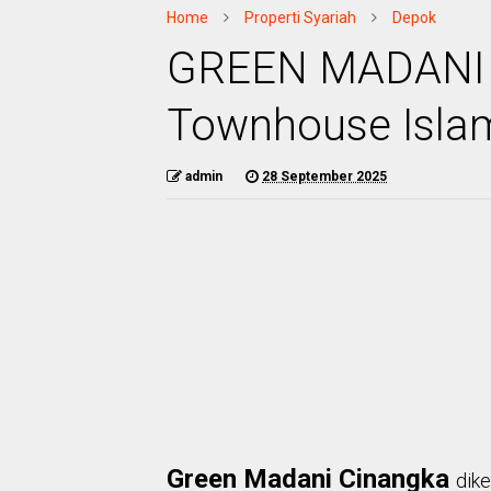
Home
Properti Syariah
Depok
GREEN MADANI
Townhouse Isla
admin
28 September 2025
Green Madani Cinangka
dik